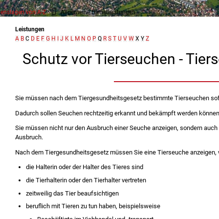
enslagen von A-Z
Allgemeine Dienstleistungen
Leistungen
A
B
C
D
E
F
G
H
I
J
K
L
M
N
O
P
Q
R
S
T
U
V
W
X
Y
Z
Schutz vor Tierseuchen - Tie
Sie müssen nach dem Tiergesundheitsgesetz bestimmte Tierseuchen sofo
Dadurch sollen Seuchen rechtzeitig erkannt und bekämpft werden können, 
Sie müssen nicht nur den Ausbruch einer Seuche anzeigen, sondern auch
Ausbruch.
Nach dem Tiergesundheitsgesetz müssen Sie eine Tierseuche anzeigen,
die Halterin oder der Halter des Tieres sind
die Tierhalterin oder den Tierhalter vertreten
zeitweilig das Tier beaufsichtigen
beruflich mit Tieren zu tun haben
, beispielsweise