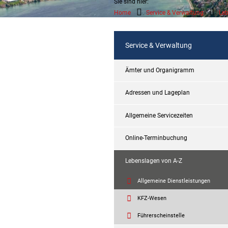
Sie sind hier:
Home
Service & Verwaltung
Leb
Service & Verwaltung
Ämter und Organigramm
Adressen und Lageplan
Allgemeine Servicezeiten
Online-Terminbuchung
Lebenslagen von A-Z
Allgemeine Dienstleistungen
KFZ-Wesen
Führerscheinstelle