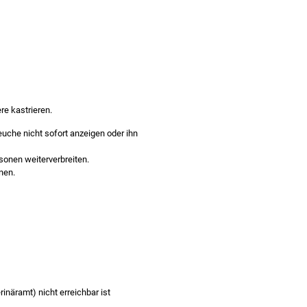
re kastrieren
.
uche nicht sofort anzeigen oder ihn
rsonen
weiterverbreiten.
nen.
inäramt) nicht erreichbar ist