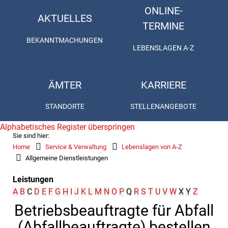
ONLINE-
AKTUELLES
TERMINE
BEKANNTMACHUNGEN
LEBENSLAGEN A-Z
ÄMTER
KARRIERE
STANDORTE
STELLENANGEBOTE
Alphabetisches Register überspringen
Sie sind hier:
Home
Service & Verwaltung
Lebenslagen von A-Z
Allgemeine Dienstleistungen
Leistungen
A
B
C
D
E
F
G
H
I
J
K
L
M
N
O
P
Q
R
S
T
U
V
W
X
Y
Z
Betriebsbeauftragte für Abfall
(Abfallbeauftragte) bestellen