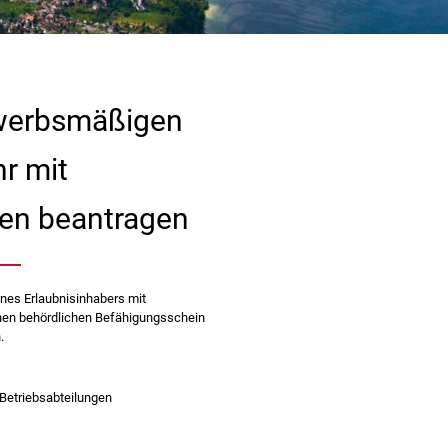
werbsmäßigen
r mit
fen beantragen
ines Erlaubnisinhabers mit
inen behördlichen Befähigungsschein
.
 Betriebsabteilungen