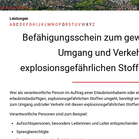
enslagen von A-Z
Allgemeine Dienstleistungen
Leistungen
A
B
C
D
E
F
G
H
I
J
K
L
M
N
O
P
Q
R
S
T
U
V
W
X
Y
Z
Befähigungsschein zum ge
Umgang und Verkeh
explosionsgefährlichen Stof
Wer als verantwortliche Person im Auftrag einer Erlaubnisinhaberin oder e
erlaubnisbedürftigen, explosionsgefährlichen Stoffen umgeht, benötigt e
zum Umgang und/oder Verkehr mit diesen explosionsgefährlichen Stoffen
Verantwortliche Personen sind zum Beispiel:
Aufsichtspersonen, besonders Leiterinnen und Leiter entsprechender
Sprengberechtigte