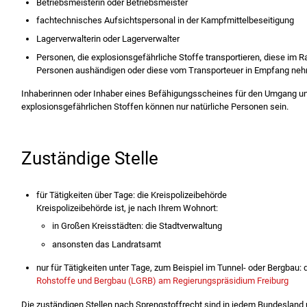
Betriebsmeisterin oder Betriebsmeister
fachtechnisches Aufsichtspersonal in der Kampfmittelbeseitigung
Lagerverwalterin oder Lagerverwalter
Personen, die explosionsgefährliche Stoffe transportieren, diese im
Personen aushändigen oder diese vom Transporteuer in Empfang ne
Inhaberinnen oder Inhaber eines Befähigungsscheines für den Umgang un
explosionsgefährlichen Stoffen können nur natürliche Personen sein.
Zuständige Stelle
für Tätigkeiten über Tage: die Kreispolizeibehörde
Kreispolizeibehörde ist, je nach Ihrem Wohnort:
in Großen Kreisstädten: die Stadtverwaltung
ansonsten das Landratsamt
nur für Tätigkeiten unter Tage, zum Beispiel im Tunnel- oder Bergbau:
Rohstoffe und Bergbau (LGRB) am Regierungspräsidium Freiburg
Die zuständigen Stellen nach Sprengstoffrecht sind in jedem Bundesland u