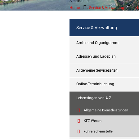
Sie sind hier:
Home
Service & Verwaltung
Leb
Service & Verwaltung
Ämter und Organigramm
Adressen und Lageplan
Allgemeine Servicezeiten
Online-Terminbuchung
Lebenslagen von A-Z
Allgemeine Dienstleistungen
KFZ-Wesen
Führerscheinstelle