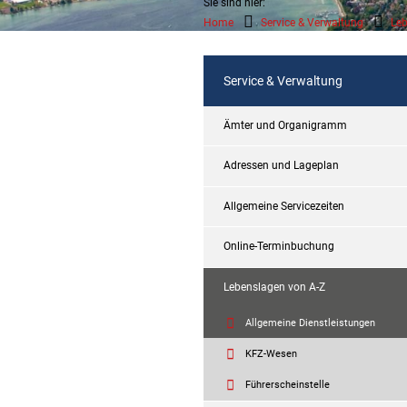
Sie sind hier:
Home
Service & Verwaltung
Leb
Service & Verwaltung
Ämter und Organigramm
Adressen und Lageplan
Allgemeine Servicezeiten
Online-Terminbuchung
Lebenslagen von A-Z
Allgemeine Dienstleistungen
KFZ-Wesen
Führerscheinstelle