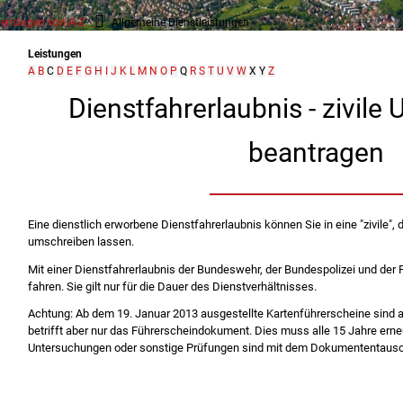
enslagen von A-Z
Allgemeine Dienstleistungen
Leistungen
A
B
C
D
E
F
G
H
I
J
K
L
M
N
O
P
Q
R
S
T
U
V
W
X
Y
Z
Dienstfahrerlaubnis - zivil
beantragen
Eine dienstlich erworbene Dienstfahrerlaubnis können Sie in eine "zivile", 
umschreiben lassen.
Mit einer Dienstfahrerlaubnis der Bundeswehr, der Bundespolizei und der P
fahren. Sie gilt nur für die Dauer des Dienstverhältnisses.
Achtung: Ab dem 19. Januar 2013 ausgestellte Kartenführerscheine sind au
betrifft aber nur das Führerscheindokument. Dies muss alle 15 Jahre ern
Untersuchungen oder sonstige Prüfungen sind mit dem Dokumententausc