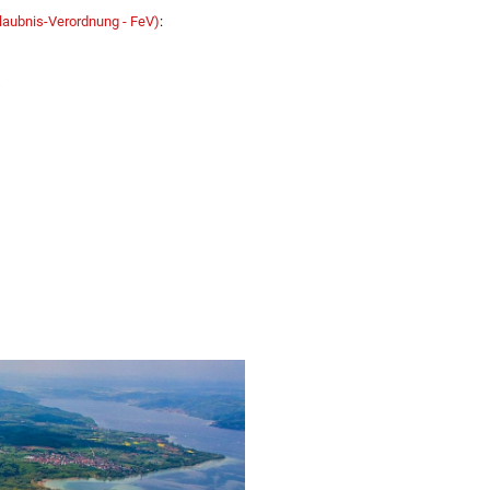
laubnis-Verordnung - FeV)
:
s