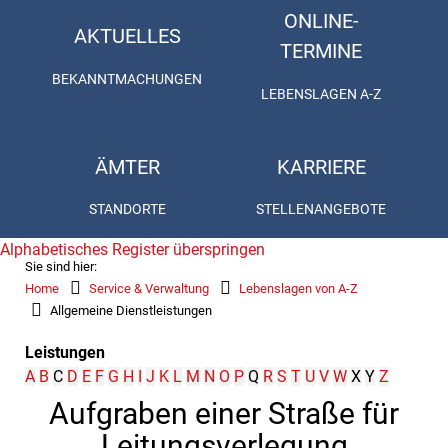
ONLINE-
AKTUELLES
TERMINE
BEKANNTMACHUNGEN
LEBENSLAGEN A-Z
ÄMTER
KARRIERE
STANDORTE
STELLENANGEBOTE
Alphabetisches Register überspringen
Sie sind hier:
Home
Service & Verwaltung
Lebenslagen von A-Z
Allgemeine Dienstleistungen
Leistungen
A
B
C
D
E
F
G
H
I
J
K
L
M
N
O
P
Q
R
S
T
U
V
W
X
Y
Z
Aufgraben einer Straße für
Leitungsverlegung