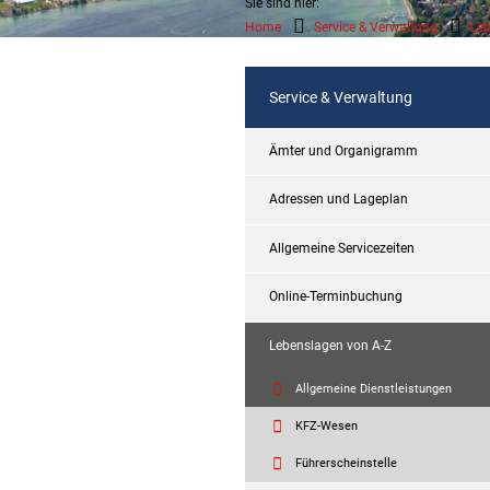
Sie sind hier:
Home
Service & Verwaltung
Leb
Service & Verwaltung
Ämter und Organigramm
Adressen und Lageplan
Allgemeine Servicezeiten
Online-Terminbuchung
Lebenslagen von A-Z
Allgemeine Dienstleistungen
KFZ-Wesen
Führerscheinstelle