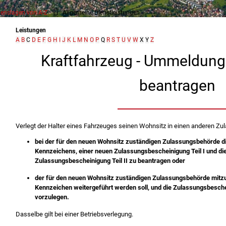
enslagen von A-Z
Allgemeine Dienstleistungen
Leistungen
A
B
C
D
E
F
G
H
I
J
K
L
M
N
O
P
Q
R
S
T
U
V
W
X
Y
Z
Kraftfahrzeug - Ummeldun
beantragen
Verlegt der Halter eines Fahrzeuges seinen Wohnsitz in einen anderen Zul
bei der für den neuen Wohnsitz zuständigen Zulassungsbehörde di
Kennzeichens, einer neuen Zulassungsbescheinigung Teil I und di
Zulassungsbescheinigung Teil II zu beantragen oder
der für den neuen Wohnsitz zuständigen Zulassungsbehörde mitzut
Kennzeichen weitergeführt werden soll, und die Zulassungsbesche
vorzulegen.
Dasselbe gilt bei einer Betriebsverlegung.