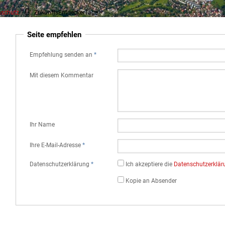
aschutz
ZukunftsEntdeckerTage
Seite empfehlen
Empfehlung senden an
*
Mit diesem Kommentar
Ihr Name
Ihre E-Mail-Adresse
*
Datenschutz­erklärung
*
Ich akzeptiere die
Datenschutz­erklä
Kopie an Absender