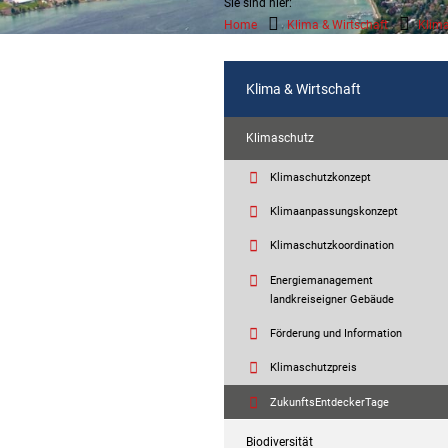
Sie sind hier:
Home
Klima & Wirtschaft
Klim
Klima & Wirtschaft
Klimaschutz
Klimaschutzkonzept
Klimaanpassungskonzept
Klimaschutzkoordination
Energiemanagement
landkreiseigner Gebäude
Förderung und Information
Klimaschutzpreis
ZukunftsEntdeckerTage
Biodiversität