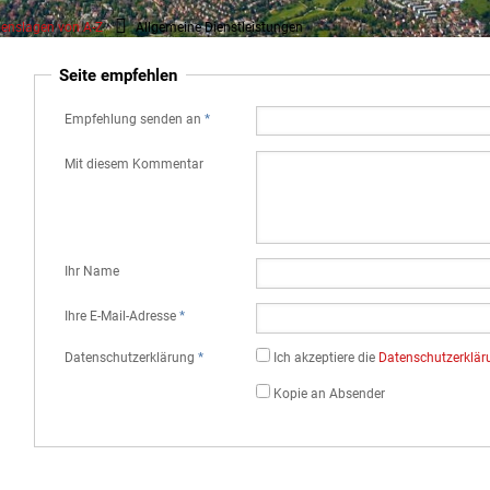
enslagen von A-Z
Allgemeine Dienstleistungen
Seite empfehlen
Empfehlung senden an
*
Mit diesem Kommentar
Ihr Name
Ihre E-Mail-Adresse
*
Datenschutz­erklärung
*
Ich akzeptiere die
Datenschutz­erklä
Kopie an Absender