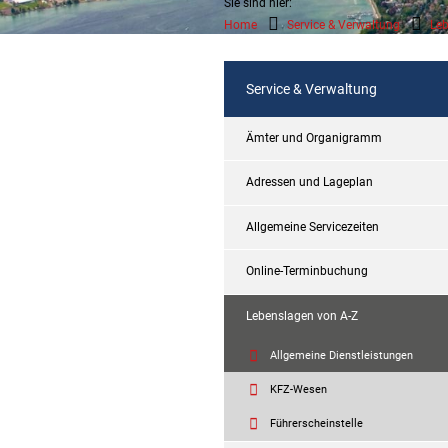
Sie sind hier:
Home
Service & Verwaltung
Leb
Service & Verwaltung
Ämter und Organigramm
Adressen und Lageplan
Allgemeine Servicezeiten
Online-Terminbuchung
Lebenslagen von A-Z
Allgemeine Dienstleistungen
KFZ-Wesen
Führerscheinstelle