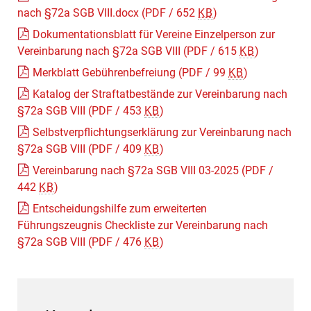
nach §72a SGB VIII.docx
(PDF / 652
KB
)
Dokumentationsblatt für Vereine Einzelperson zur
Vereinbarung nach §72a SGB VIII
(PDF / 615
KB
)
Merkblatt Gebührenbefreiung
(PDF / 99
KB
)
Katalog der Straftatbestände zur Vereinbarung nach
§72a SGB VIII
(PDF / 453
KB
)
Selbstverpflichtungserklärung zur Vereinbarung nach
§72a SGB VIII
(PDF / 409
KB
)
Vereinbarung nach §72a SGB VIII 03-2025
(PDF /
442
KB
)
Entscheidungshilfe zum erweiterten
Führungszeugnis Checkliste zur Vereinbarung nach
§72a SGB VIII
(PDF / 476
KB
)