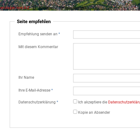
enslagen von A-Z
Allgemeine Dienstleistungen
Seite empfehlen
Empfehlung senden an
*
Mit diesem Kommentar
Ihr Name
Ihre E-Mail-Adresse
*
Datenschutz­erklärung
*
Ich akzeptiere die
Datenschutz­erklä
Kopie an Absender