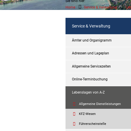
Sie sind hier:
Home
Service & Verwaltung
Leb
Service & Verwaltung
Ämter und Organigramm
Adressen und Lageplan
Allgemeine Servicezeiten
Online-Terminbuchung
Lebenslagen von A-Z
Allgemeine Dienstleistungen
KFZ-Wesen
Führerscheinstelle