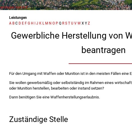
enslagen von A-Z
Allgemeine Dienstleistungen
Leistungen
A
B
C
D
E
F
G
H
I
J
K
L
M
N
O
P
Q
R
S
T
U
V
W
X
Y
Z
Gewerbliche Herstellung von Wa
beantragen
Für den Umgang mit Waffen oder Munition ist in den meisten Fällen eine Er
Sie wollen gewerbsmäßig oder selbstständig im Rahmen eines wirtscha
oder Munition herstellen, bearbeiten oder instand setzen?
Dann benötigen Sie eine Waffenherstellungserlaubnis.
Zuständige Stelle