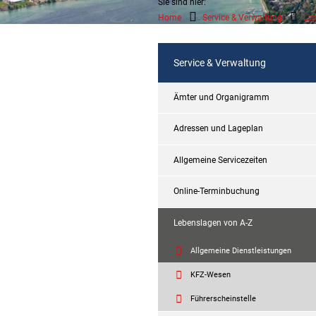
Sie sind hier:
Home
Service & Verwaltung
Leb
Service & Verwaltung
Ämter und Organigramm
Adressen und Lageplan
Allgemeine Servicezeiten
Online-Terminbuchung
Lebenslagen von A-Z
Allgemeine Dienstleistungen
KFZ-Wesen
Führerscheinstelle