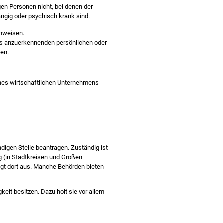
gen Personen nicht, bei denen der
ngig oder psychisch krank sind.
chweisen.
rs anzuerkennenden persönlichen oder
ben.
nes wirtschaftlichen Unternehmens
digen Stelle beantragen. Zuständig ist
g (in Stadtkreisen und Großen
egt dort aus. Manche Behörden bieten
keit besitzen. Dazu holt sie vor allem