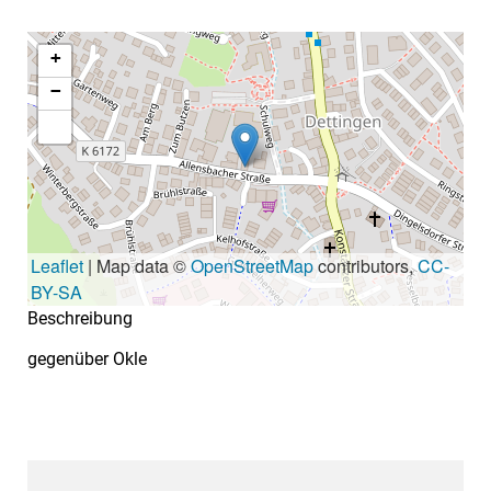
+
−
Leaflet
| Map data ©
OpenStreetMap
contributors,
CC-
BY-SA
Beschreibung
gegenüber Okle