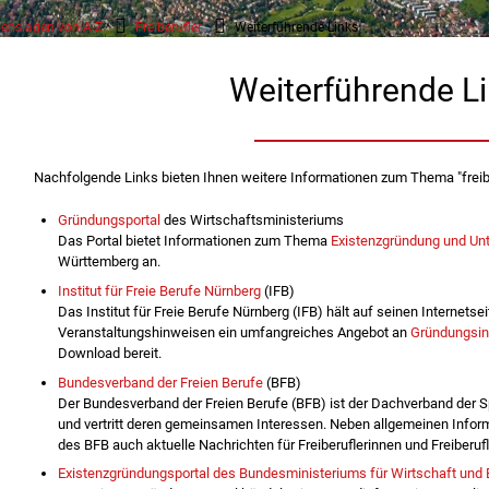
enslagen von A-Z
Freiberufler
Weiterführende Links
Weiterführende L
Nachfolgende Links bieten Ihnen weitere Informationen zum Thema "freiber
Gründungsportal
des Wirtschaftsministeriums
Das Portal bietet Informationen zum Thema
Existenzgründung und U
Württemberg an.
Institut für Freie Berufe Nürnberg
(IFB)
Das Institut für Freie Berufe Nürnberg (IFB) hält auf seinen Internets
Veranstaltungshinweisen ein umfangreiches Angebot an
Gründungsinf
Download bereit.
Bundesverband der Freien Berufe
(BFB)
Der Bundesverband der Freien Berufe (BFB) ist der Dachverband der S
und vertritt deren gemeinsamen Interessen. Neben allgemeinen Informa
des BFB auch aktuelle Nachrichten für Freiberuflerinnen und Freiberufl
Existenzgründungsportal des Bundesministeriums für Wirtschaft und