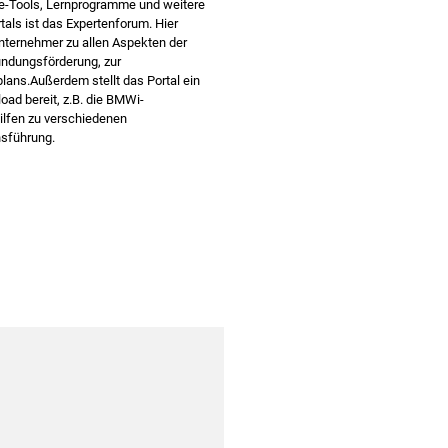
ne-Tools, Lernprogramme und weitere
als ist das Expertenforum. Hier
ternehmer zu allen Aspekten der
ündungsförderung, zur
lans.Außerdem stellt das Portal ein
ad bereit, z.B. die BMWi-
Hilfen zu verschiedenen
sführung.