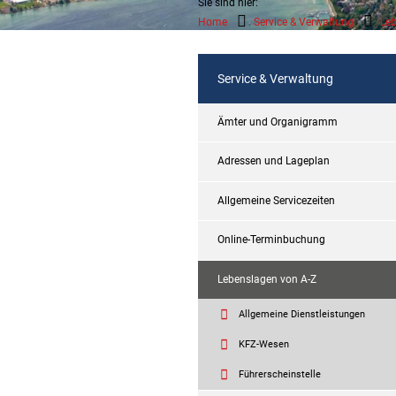
Sie sind hier:
Home
Service & Verwaltung
Leb
Service & Verwaltung
Ämter und Organigramm
Adressen und Lageplan
Allgemeine Servicezeiten
Online-Terminbuchung
Lebenslagen von A-Z
Allgemeine Dienstleistungen
KFZ-Wesen
Führerscheinstelle