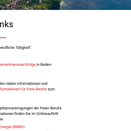
inks
ufliche Tätigkeit":
nternehmensnachfolge
in Baden-
eiten neben Informationen und
ormationen für Freie Berufe
zum
pitzenvereinigungen der freien Berufe
tionen finden Sie im Onlineauftritt
er.
 Energie (BMWi)