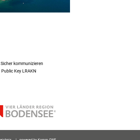
 Sicher kommunizieren
 Public Key LRAKN
zeichnis
p
owered by
Komm.ONE