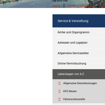
Sie sind hier:
Home
Service & Verwaltung
Leb
Service & Verwaltung
Ämter und Organigramm
Adressen und Lageplan
Allgemeine Servicezeiten
Online-Terminbuchung
Lebenslagen von A-Z
Allgemeine Dienstleistungen
KFZ-Wesen
Führerscheinstelle