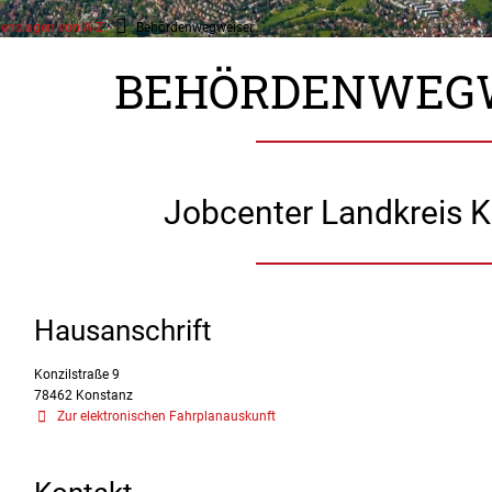
enslagen von A-Z
Behördenwegweiser
BEHÖRDENWEG
Jobcenter Landkreis 
Hausanschrift
Konzilstraße 9
78462
Konstanz
Zur elektronischen Fahrplanauskunft