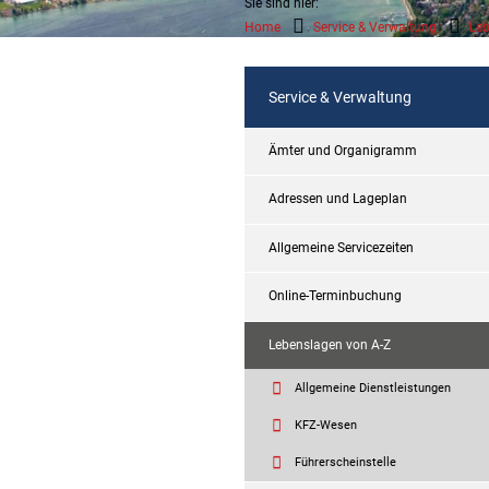
Sie sind hier:
Home
Service & Verwaltung
Leb
Service & Verwaltung
Ämter und Organigramm
Adressen und Lageplan
Allgemeine Servicezeiten
Online-Terminbuchung
Lebenslagen von A-Z
Allgemeine Dienstleistungen
KFZ-Wesen
Führerscheinstelle