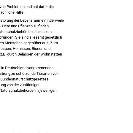
 von Problemen und hat dafür die
achliche Hilfe.
erstörung der Lebensräume mittlerweile
 Tiere und Pflanzen zu finden.
aturschutzbehörden einzuholen.
nden. Sie sind allesamt gesetzlich
t den Menschen gegenüber aus. Zum
 Wespen, Hornissen, Bienen und
, z.B. durch Belassen der Wohnstätten
lle in Deutschland vorkommenden
s streng zu schützende Tierarten von
s Bundesnaturschutzgesetzes
iung von der zuständigen
Naturschutzbehörde im jeweiligen