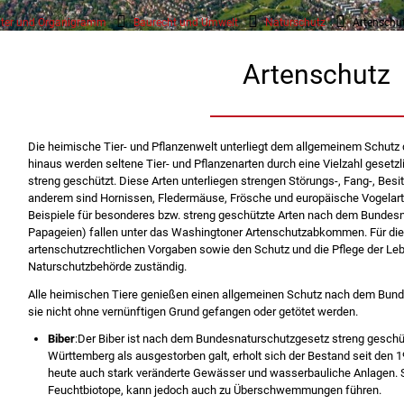
ter und Organigramm
Baurecht und Umwelt
Naturschutz
Artenschu
Artenschutz
Die heimische Tier- und Pflanzenwelt unterliegt dem allgemeinem Schutz
hinaus werden seltene Tier- und Pflanzenarten durch eine Vielzahl gesetz
streng geschützt. Diese Arten unterliegen strengen Störungs-, Fang-, Besi
anderem sind Hornissen, Fledermäuse, Frösche und europäische Vogelar
Beispiele für besonderes bzw. streng geschützte Arten nach dem Bundesna
Papageien) fallen unter das Washingtoner Artenschutzabkommen. Für die
artenschutzrechtlichen Vorgaben sowie den Schutz und die Pflege der Leb
Naturschutzbehörde zuständig.
Alle heimischen Tiere genießen einen allgemeinen Schutz nach dem Bun
sie nicht ohne vernünftigen Grund gefangen oder getötet werden.
Biber
:Der Biber ist nach dem Bundesnaturschutzgesetz streng geschü
Württemberg als ausgestorben galt, erholt sich der Bestand seit den 1
heute auch stark veränderte Gewässer und wasserbauliche Anlagen. Se
Feuchtbiotope, kann jedoch auch zu Überschwemmungen führen.