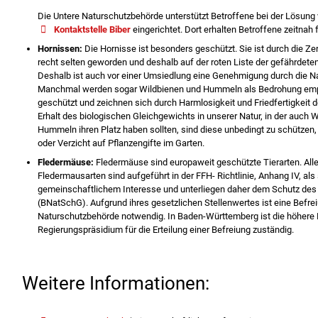
Die Untere Naturschutzbehörde unterstützt Betroffene bei der Lösung
Kontaktstelle Biber
eingerichtet. Dort erhalten Betroffene zeitnah f
Hornissen:
Die Hornisse ist besonders geschützt. Sie ist durch die Z
recht selten geworden und deshalb auf der roten Liste der gefährdeten
Deshalb ist auch vor einer Umsiedlung eine Genehmigung durch die N
Manchmal werden sogar Wildbienen und Hummeln als Bedrohung empfu
geschützt und zeichnen sich durch Harmlosigkeit und Friedfertigkei
Erhalt des biologischen Gleichgewichts in unserer Natur, in der auch
Hummeln ihren Platz haben sollten, sind diese unbedingt zu schützen
oder Verzicht auf Pflanzengifte im Garten.
Fledermäuse:
Fledermäuse sind europaweit geschützte Tierarten. A
Fledermausarten sind aufgeführt in der FFH- Richtlinie, Anhang IV, al
gemeinschaftlichem Interesse und unterliegen daher dem Schutz de
(BNatSchG). Aufgrund ihres gesetzlichen Stellenwertes ist eine Befre
Naturschutzbehörde notwendig. In Baden-Württemberg ist die höhere 
Regierungspräsidium für die Erteilung einer Befreiung zuständig.
Weitere Informationen: