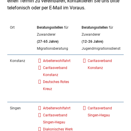
einen Termin zu vereinbaren, kontaktieren Sie uns bitte
telefonisch oder per E-Mail im Voraus.
Ort
Beratungsstellen
für
Beratungsstellen
für
Zuwanderer
Zuwanderer
(27-65 Jahre)
(12-26 Jahre)
Migrationsberatung
Jugendmigrationsdienst
Konstanz
Arbeiterwohlfahrt
Caritasverband
Caritasverband
Konstanz
Konstanz
Deutsches Rotes
Kreuz
Singen
Arbeiterwohlfahrt
Caritasverband
Caritasverband
Singen-Hegau
Singen-Hegau
Diakonisches Werk