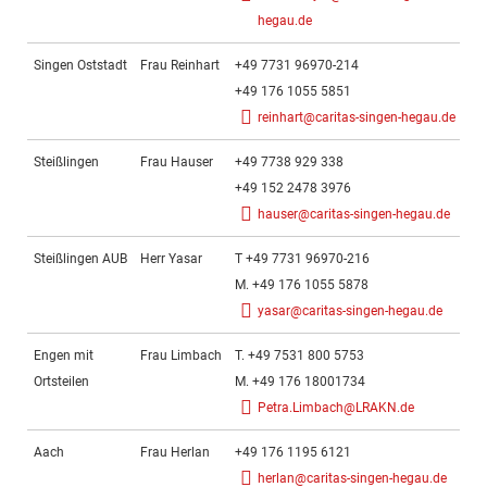
hegau.de
Singen Oststadt
Frau Reinhart
+49 7731 96970-214
Mi
+49 176 1055 5851
Ca
reinhart@caritas-singen-hegau.de
Steißlingen
Frau Hauser
+49 7738 929 338
He
+49 152 2478 3976
hauser@caritas-singen-hegau.de
Steißlingen AUB
Herr Yasar
T +49 7731 96970-216
Fr
M. +49 176 1055 5878
yasar@caritas-singen-hegau.de
Engen mit
Frau Limbach
T. +49 7531 800 5753
He
Ortsteilen
M. +49 176 18001734
Petra.Limbach@LRAKN.de
Aach
Frau Herlan
+49 176 1195 6121
Fr
herlan@caritas-singen-hegau.de