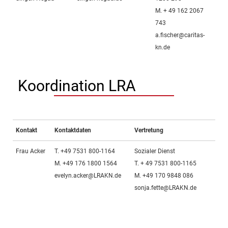
M. + 49 162 2067
743
a.fischer@caritas-
kn.de
Koordination LRA
Kontakt
Kontaktdaten
Vertretung
Frau Acker
T. +49 7531 800-1164
Sozialer Dienst
M. +49 176 1800 1564
T. + 49 7531 800-1165
evelyn.acker@LRAKN.de
M. +49 170 9848 086
sonja.fette@LRAKN.de