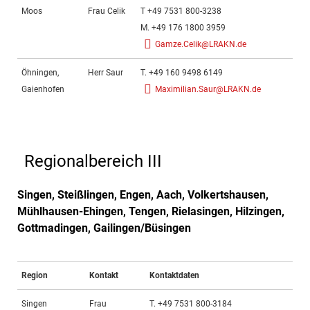
Moos
Frau Celik
T +49 7531 800-3238
M. +49 176 1800 3959
Gamze.Celik@LRAKN.de
Öhningen,
Herr Saur
T. +49 160 9498 6149
Gaienhofen
Maximilian.Saur@LRAKN.de
Regionalbereich III
Singen, Steißlingen, Engen, Aach, Volkertshausen,
Mühlhausen-Ehingen, Tengen, Rielasingen, Hilzingen,
Gottmadingen, Gailingen/Büsingen
Region
Kontakt
Kontaktdaten
Ve
Singen
Frau
T. +49 7531 800-3184
Fr