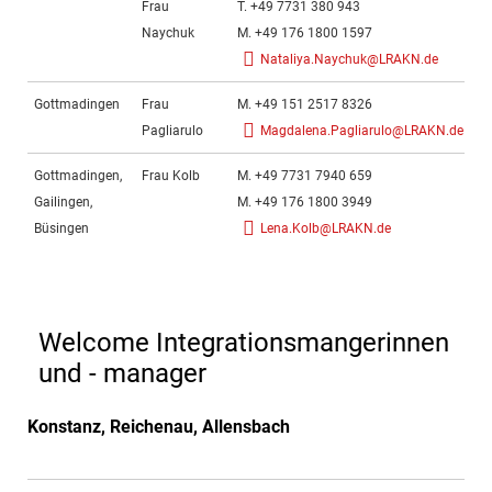
Frau
T. +49 7731 380 943
Fr
Naychuk
M. +49 176 1800 1597
Nataliya.Naychuk@LRAKN.de
Gottmadingen
Frau
M. +49 151 2517 8326
Fr
Pagliarulo
Magdalena.Pagliarulo@LRAKN.de
Gottmadingen,
Frau Kolb
M. +49 7731 7940 659
Fr
Gailingen,
M. +49 176 1800 3949
Büsingen
Lena.Kolb@LRAKN.de
Welcome Integrationsmangerinnen
und - manager
Konstanz, Reichenau, Allensbach