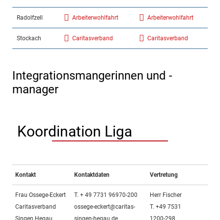
Radolfzell
Arbeiterwohlfahrt
Arbeiterwohlfahrt
Stockach
Caritasverband
Caritasverband
Integrationsmangerinnen und -
manager
Koordination Liga
Kontakt
Kontaktdaten
Vertretung
Frau Ossege-Eckert
T. + 49 7731 96970-200
Herr Fischer
Caritasverband
ossege-eckert@caritas-
T. +49 7531
Singen Hegau
singen-hegau.de
1200-298