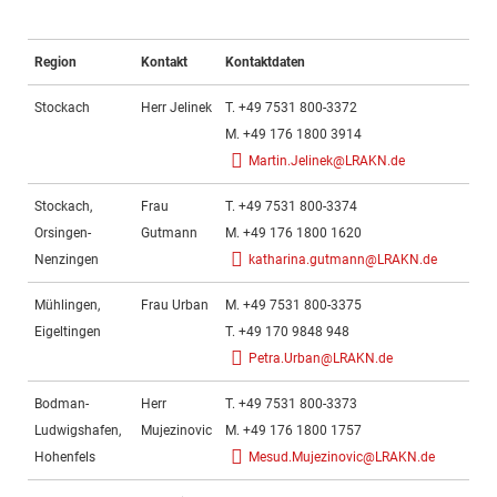
Region
Kontakt
Kontaktdaten
Stockach
Herr Jelinek
T. +49 7531 800-3372
M. +49 176 1800 3914
Martin.Jelinek@LRAKN.de
Stockach,
Frau
T. +49 7531 800-3374
Orsingen-
Gutmann
M. +49 176 1800 1620
Nenzingen
katharina.gutmann@LRAKN.de
Mühlingen,
Frau Urban
M. +49 7531 800-3375
Eigeltingen
T. +49 170 9848 948
Petra.Urban@LRAKN.de
Bodman-
Herr
T. +49 7531 800-3373
Ludwigshafen,
Mujezinovic
M. +49 176 1800 1757
Hohenfels
Mesud.Mujezinovic@LRAKN.de