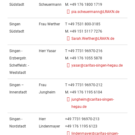
Südstadt
Scheuermann
M. +49 176 1800 1719
pia.scheuermann@LRAKN.de
Singen
Frau Werther
T +49 7531 800-3185
Fr
Südstadt
M. +49 151 5117 7276
Sarah.Werther@LRAKN.de
Singen -
Herr Yasar
T +49 7731 96970-216
Mi
Erzbergstr.
M. +49 176 1055 5878
Ca
Scheffelstr. -
yasar@caritas-singen-hegau.de
Weststadt
Singen –
Frau
T +49 7731 96970-212
Mi
Innenstadt
Jungheim
M. +49 176 1195 6104
Ca
jungheim@caritas-singen-
hegau.de
Singen -
Herr
+49 7731 96970-213
Nordstadt
Lindenmayer
+49 176 1195 6123
Mi
lindenmayer@caritas-singen-
Ca