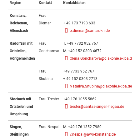
Region
Kontakt
Kontaktdaten
Konstanz,
Frau
Reichenau,
Diemar
+ 49 173 7193 633
Allensbach
o.diemar@caritas-kn.de
Radolfzell mit
Frau
T. +49 7732 952 767
Ortsteilen,
Goncharova
M. +49 152 0303 4672
Hörigemeinden
Olena.Goncharova@diakonie.ekiba.de
Frau
+49 7733 952 767
Shubina
+ 49 152 0303 2713
Nataliya.Shubina@diakonie.ekiba.de
Stockach mit
Frau Trester
+49 176 1055 5862
Ortsteilen und
trester@caritas-singen-hegau.de
Umgebung
Singen,
Frau Nespai
M. +49 176 1352 7980
Steißlingen
v.nespai@awo-konstanz.de