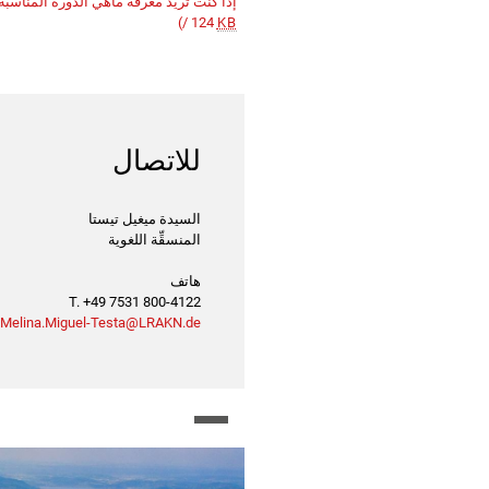
إذا كنت تريد معرفة ماهي الدورة المناسب
)
/ 124
KB
للاتصال
السيدة ميغيل تيستا
المنسقِّة اللغوية
هاتف
T. +49 7531 800-4122
Melina.Miguel-Testa@LRAKN.de