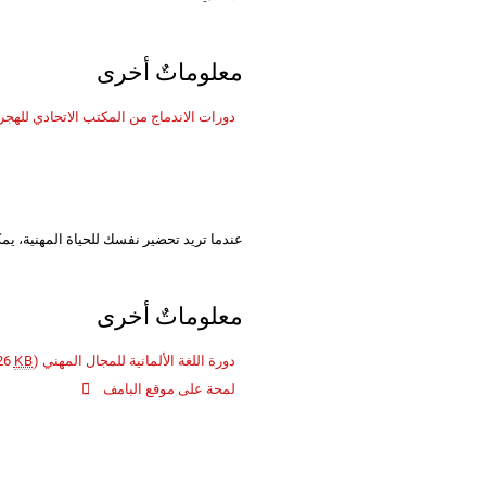
معلوماتٌ أخرى
دورات الاندماج من المكتب الاتحادي للهج
عندما تريد تحضير نفسك للحياة المهنية، يمكن
معلوماتٌ أخرى
دورة اللغة الألمانية للمجال المهني
(PDF / 126
KB
لمحة على موقع البامف