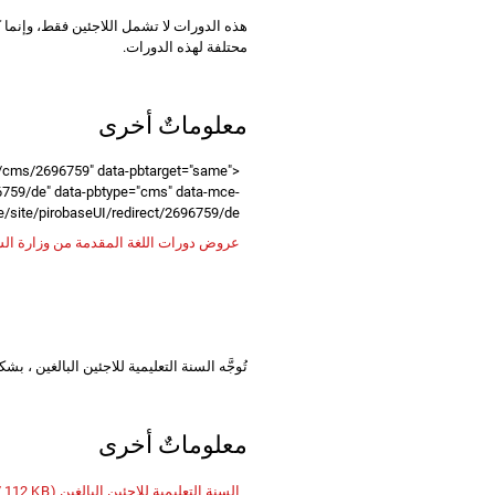
هذه الدورات لا تشمل اللاجئين فقط، وإنما 
محتلفة لهذه الدورات.
معلوماتٌ أخرى
:///cms/2696759" data-pbtarget="same"
96759/de" data-pbtype="cms" data-mce-
href="/pirobase/site/pirobaseUI/redirect/2696759/de">دورا
عروض دورات اللغة المقدمة من وزارة الش
تُوجَّه السنة التعليمية للاجئين البالغين ، ب
معلوماتٌ أخرى
السنة التعليمية للاجئين البالغين
(PDF / 112
KB