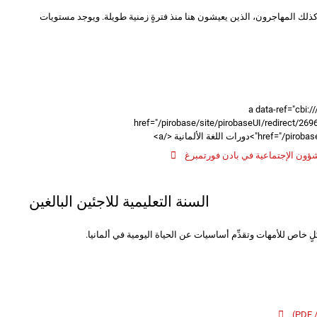
كذلك المهاجرون، الذين يعيشون هنا منذ فترةٍ زمنية طويلة. ويوجد مستويات
<a data-ref="cbi
href="/pirobase/site/pirobaseUI/redirect/26
ت اللغة الألمانية </a>
ؤون الإجتماعية في بادن فورتمبرغ
السنة التعليمية للاجئين البالغين
شكلٍ خاص للأمهات وتقدِّم أساسيات عن الحياة اليومية في ألمانيا.
)