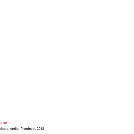
as.de
lbers, Atelier Fleetinsel, 2013