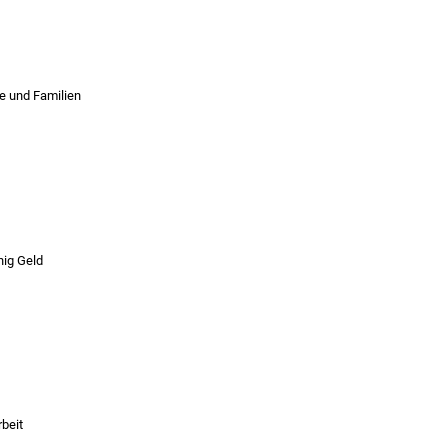
he und Familien
nig Geld
beit