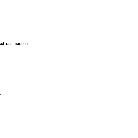
bschluss machen
9.