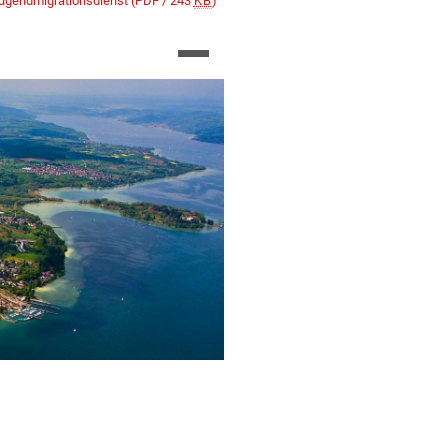
Jugendmigrationsdienst
(PDF / 243
KB
)