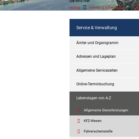
Sie sind hier:
Home
Service & Verwaltung
Leb
Service & Verwaltung
Ämter und Organigramm
Adressen und Lageplan
Allgemeine Servicezeiten
Online-Terminbuchung
Lebenslagen von A-Z
Allgemeine Dienstleistungen
KFZ-Wesen
Führerscheinstelle