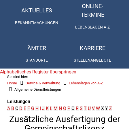
ONLINE-
AKTUELLES
TERMINE
BEKANNTMACHUNGEN
LEBENSLAGEN A-Z
ÄMTER
KARRIERE
STANDORTE
STELLENANGEBOTE
Alphabetisches Register überspringen
Sie sind hier:
Home
Service & Verwaltung
Lebenslagen von A-Z
Allgemeine Dienstleistungen
Leistungen
A
B
C
D
E
F
G
H
I
J
K
L
M
N
O
P
Q
R
S
T
U
V
W
X
Y
Z
Zusätzliche Ausfertigung der
Gemeinschaftslizenz