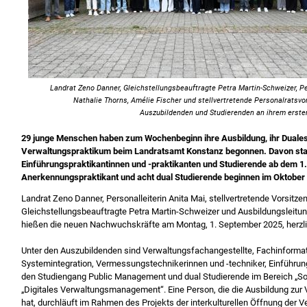
Landrat Zeno Danner, Gleichstellungsbeauftragte Petra Martin-Schweizer, Pe
Nathalie Thorns, Amélie Fischer und stellvertretende Personalratsvo
Auszubildenden und Studierenden an ihrem erst
29 junge Menschen haben zum Wochenbeginn ihre Ausbildung, ihr Duale
Verwaltungs­praktikum beim Landratsamt Konstanz begonnen. Davon sta
Einführungspraktikantinnen und -praktikanten und Studierende ab dem 1
Anerkennungspraktikant und acht dual Studierende beginnen im Oktober
Landrat Zeno Danner, Personalleiterin Anita Mai, stellvertretende Vorsitz­e
Gleichstellungsbeauftragte Petra Martin-Schweizer und Ausbildungsleitu
hießen die neuen Nachwuchskräfte am Montag, 1. September 2025, herzl
Unter den Auszubildenden sind Verwaltungsfachangestellte, Fachinforma­ti
Systemintegration, Vermessungstechniker­innen und -techniker, Einführun
den Studiengang Public Management und dual Studierende im Bereich „Soz
„Digitales Verwaltungsmanagement“. Eine Person, die die Ausbildung zu
hat, durchläuft im Rahmen des Projekts der interkulturellen Öffnung der Ve