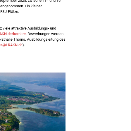
 Septem­ber 2025, zwischen 14 und 16
gengenommen. Ein kleiner
 FSJ-Plätze.
viele attraktive Ausbildungs- und
KN.de/karriere
. Bewerbungen werden
athalie Thorns, Ausbildungsleitung des
rns@LRAKN.de
).