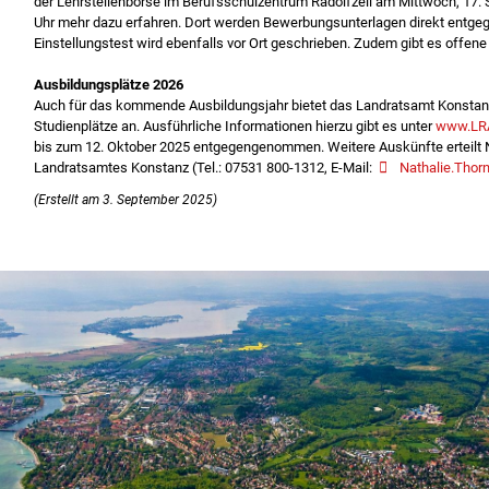
der Lehr­stellenbörse im Berufsschulzentrum Radolfzell am Mittwoch, 17.
Uhr mehr dazu erfahren. Dort werden Bewer­bungsunterlagen direkt entge
Einstellungstest wird ebenfalls vor Ort geschrieben. Zudem gibt es offene
Ausbildungsplätze 2026
Auch für das kommende Ausbildungsjahr bietet das Landratsamt Konstanz 
Studienplätze an. Ausführliche Informatio­nen hierzu gibt es unter
www.LRA
bis zum 12. Oktober 2025 entgegengenommen. Weitere Auskünfte erteilt N
Landratsamtes Konstanz (Tel.: 07531 800-1312, E-Mail:
Nathalie.Tho
(Erstellt am 3. September 2025)