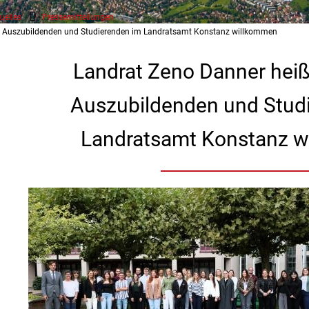
uelles
Pressemitteilungen
en Auszubildenden und Studierenden im Landratsamt Konstanz willkommen
Landrat Zeno Danner heiß
Auszubildenden und Stud
Landratsamt Konstanz 