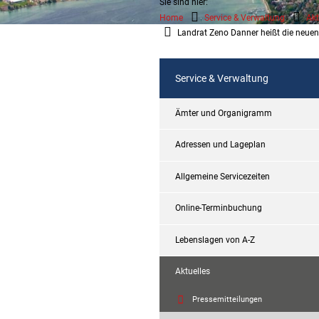
Sie sind hier:
Home
Service & Verwaltung
Akt
Landrat Zeno Danner heißt die neu
Service & Verwaltung
Ämter und Organigramm
Adressen und Lageplan
Allgemeine Servicezeiten
Online-Terminbuchung
Lebenslagen von A-Z
Aktuelles
Pressemitteilungen