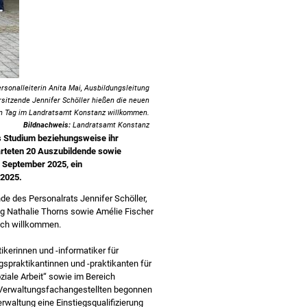
rsonalleiterin Anita Mai, Ausbildungsleitung
rsitzende Jennifer Schöller hießen die neuen
en Tag im Landratsamt Konstanz willkommen.
Bildnachweis:
Landratsamt Konstanz
s Studium beziehungsweise ihr
rteten 20 Auszubildende sowie
. September 2025, ein
 2025.
nde des Personalrats Jennifer Schöller,
ng Nathalie Thorns sowie Amélie Fischer
ich willkommen.
kerinnen und -informatiker für
gspraktikantinnen und -praktikanten für
iale Arbeit“ sowie im Bereich
r Verwaltungsfachangestellten begonnen
r­waltung eine Einstiegsqualifizierung