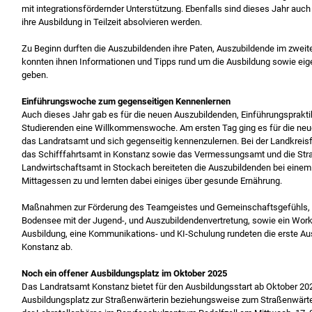
mit integrationsfördernder Unter­stützung. Ebenfalls sind dieses Jahr auc
ihre Ausbildung in Teilzeit absolvieren werden.
Zu Beginn durften die Auszubildenden ihre Paten, Auszubildende im zweite
konnten ihnen Informationen und Tipps rund um die Ausbildung sowie ei
geben.
Einführungswoche zum gegenseitigen Kennenlernen
Auch dieses Jahr gab es für die neuen Auszubildenden, Einführungsprakti­
Studierenden eine Willkommenswoche. Am ersten Tag ging es für die neu
das Landratsamt und sich gegenseitig kennenzulernen. Bei der Landkreisf
das Schifffahrtsamt in Konstanz sowie das Vermessungsamt und die Straß
Land­wirtschaftsamt in Stockach bereiteten die Auszubildenden bei ei
Mittagessen zu und lernten dabei einiges über gesunde Ernährung.
Maßnahmen zur Förderung des Teamgeistes und Gemeinschaftsgefühls, 
Bodensee mit der Jugend-, und Auszubil­dendenvertretung, sowie ein Work
Ausbildung, eine Kommunikations- und KI-Schulung rundeten die erste 
Konstanz ab.
Noch ein offener Ausbildungsplatz im Oktober 2025
Das Landratsamt Konstanz bietet für den Ausbildungsstart ab Oktober 20
Ausbildungsplatz zur Straßenwärterin beziehungs­weise zum Straßenwärter